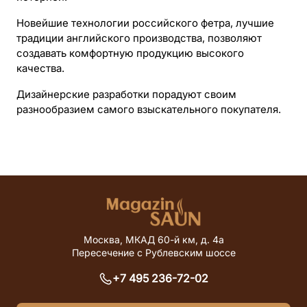
Новейшие технологии российского фетра, лучшие
традиции английского производства, позволяют
создавать комфортную продукцию высокого
качества.
Дизайнерские разработки порадуют своим
Забыли пароль?
Восстановить
Соглашаюсь на
обработку персональных данных
разнообразием самого взыскательного покупателя.
Сохранить
Войти
Сбросить пароль
Отправить заявку
Нет аккаунта?
Зарегистрироваться
Соглашаюсь на
обработку данных
Соглашаюсь на
обработку персональных данных
Зарегистрироваться
Отправить заявку
Уже есть аккаунт?
Войти
Москва, МКАД 60-й км, д. 4а
Пересечение с Рублевским шоссе
+7 495 236-72-02