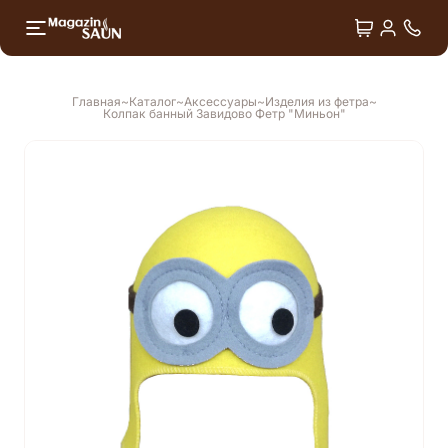
+7 4
Двери
Душ впечатлений
Главная
Каталог
Аксессуары
Изделия из фетра
Колпак банный Завидово Фетр "Миньон"
Лёдогенераторы
Оборудование для СПА
Аксессуары