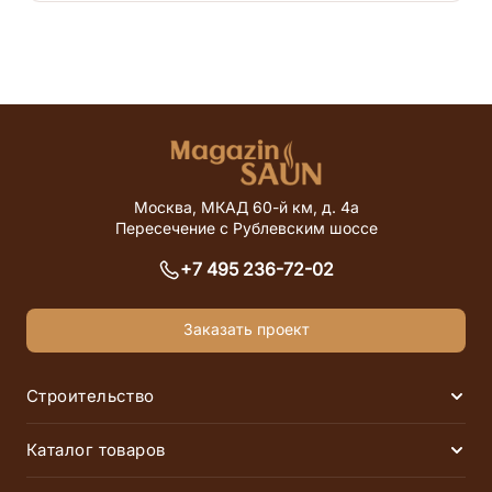
Забыли пароль?
Восстановить
Соглашаюсь на
обработку персональных данных
Сохранить
Войти
Сбросить пароль
Отправить заявку
Нет аккаунта?
Зарегистрироваться
Соглашаюсь на
обработку данных
Соглашаюсь на
обработку персональных данных
Зарегистрироваться
Отправить заявку
Уже есть аккаунт?
Войти
Москва, МКАД 60-й км, д. 4а
Пересечение с Рублевским шоссе
+7 495 236-72-02
Заказать проект
Строительство
Раск
Финские сауны
Инфракрасные сауны
Каталог товаров
Раск
Русские бани
Хаммамы