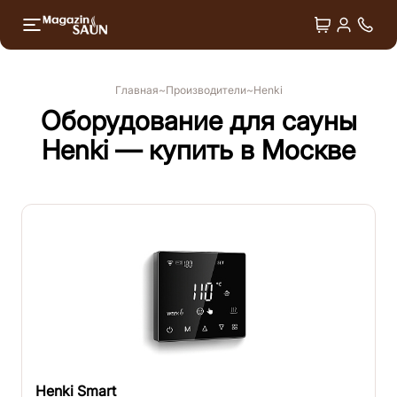
+7 4
Двери
Душ впечатлений
Главная
Производители
Henki
Лёдогенераторы
Оборудование для сауны
Henki — купить в Москве
Оборудование для СПА
Аксессуары
Henki Smart