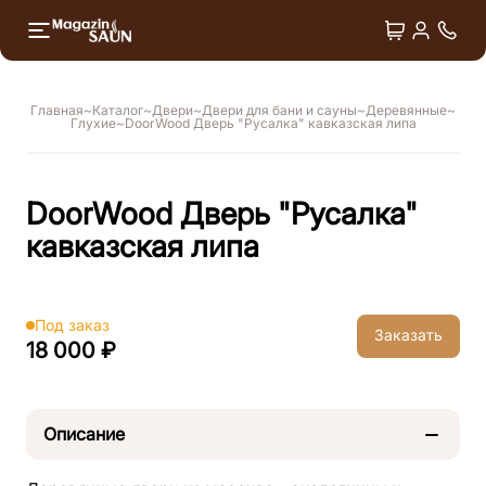
+7 4
Двери
Душ впечатлений
Главная
Каталог
Двери
Двери для бани и сауны
Деревянные
Глухие
DoorWood Дверь "Русалка" кавказская липа
Лёдогенераторы
Оборудование для СПА
DoorWood Дверь "Русалка"
Аксессуары
кавказская липа
Под заказ
Заказать
18 000 ₽
Описание