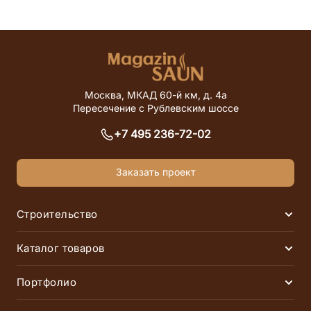
Москва, МКАД 60-й км, д. 4а
Пересечение с Рублевским шоссе
+7 495 236-72-02
Заказать проект
Строительство
Раск
Финские сауны
Инфракрасные сауны
Каталог товаров
Раск
Русские бани
Хаммамы
Электрические печи
Дровяные печи
Портфолио
Раск
Соляные комнаты
SPA-комплексы
Газовые печи
Парогенераторы