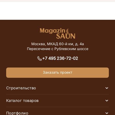
Москва, МКАД 60-й км, д. 4а
Пересечение с Рублевским шоссе
+7 495 236-72-02
Заказать проект
Строительство
Раск
Финские сауны
Инфракрасные сауны
Каталог товаров
Раск
Русские бани
Хаммамы
Электрические печи
Дровяные печи
Портфолио
Раск