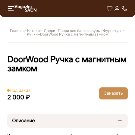
+7 4
Двери
Душ впечатлений
Главная
Каталог
Двери
Двери для бани и сауны
Фурнитура
Ручки
DoorWood Ручка с магнитным замком
Лёдогенераторы
Оборудование для СПА
DoorWood Ручка с магнитным
Аксессуары
замком
Под заказ
Заказать
2 000 ₽
Описание