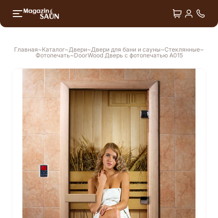
+7 4
Двери
Душ впечатлений
Главная
Каталог
Двери
Двери для бани и сауны
Стеклянные
Фотопечать
DoorWood Дверь с фотопечатью А015
Лёдогенераторы
Оборудование для СПА
Аксессуары