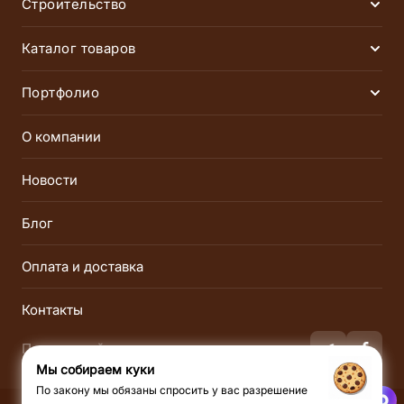
Строительство
Раск
Финские сауны
Инфракрасные сауны
Каталог товаров
Раск
Русские бани
Хаммамы
Электрические печи
Дровяные печи
Портфолио
Раск
Соляные комнаты
SPA-комплексы
Газовые печи
Парогенераторы
Сауны
Бани
О компании
Пульты управления
Инфракрасные сауны
Хаммамы
Соляные
Новости
Пиломатериалы
Облицовка и порталы
Инфракрасные
Блог
Освещение
Двери
Оплата и доставка
Душ впечатлений
Лёдогенераторы
Оборудование для СПА
Аксессуары
Контакты
Подписывайся на нас:
Мы собираем куки
По закону мы обязаны спросить у вас разрешение