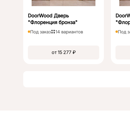
DoorWood Дверь
Door
"Флоренция бронза"
"Флор
Под заказ
14 вариантов
Под з
от 15 277 ₽