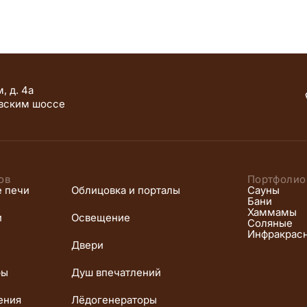
, д. 4а
вским шоссе
ов
Портфолио
е печи
Облицовка и порталы
Сауны
Бани
Хаммамы
и
Освещение
Соляные
Инфракрас
Двери
ры
Душ впечатлений
ения
Лёдогенераторы