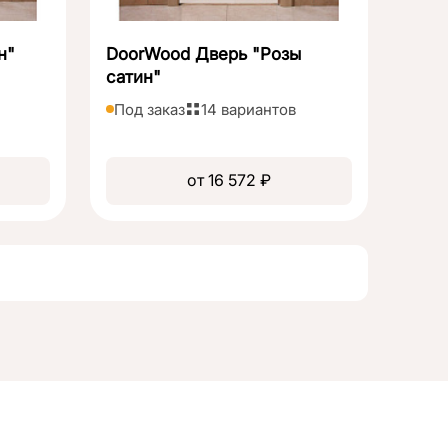
н"
DoorWood Дверь "Розы
сатин"
Под заказ
14 вариантов
от 16 572 ₽