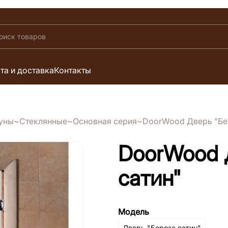
та и доставка
Контакты
ауны
Стеклянные
Основная серия
DoorWood Дверь "Бе
DoorWood 
сатин"
Модель
Дверь "Береза сатин"