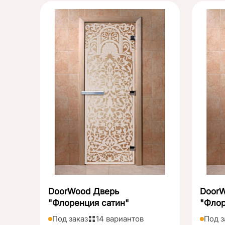
DoorWood Дверь
Door
"Флоренция сатин"
"Флор
Под заказ
14 вариантов
Под з