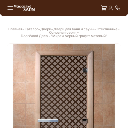
+7 4
Двери
Душ впечатлений
Главная
Каталог
Двери
Двери для бани и сауны
Стеклянные
Основная серия
Лёдогенераторы
DoorWood Дверь "Мираж черный графит матовый"
Оборудование для СПА
Аксессуары