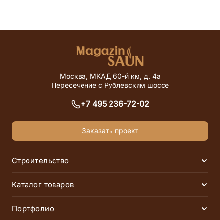
Москва, МКАД 60-й км, д. 4а
Пересечение с Рублевским шоссе
+7 495 236-72-02
Заказать проект
Строительство
Раск
Финские сауны
Инфракрасные сауны
Каталог товаров
Раск
Русские бани
Хаммамы
Электрические печи
Дровяные печи
Портфолио
Раск