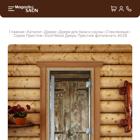
+7 4
Двери
Душ впечатлений
Главная
Каталог
Двери
Двери для бани и сауны
Стеклянные
Серия Престиж
DoorWood Дверь Престиж фотопечать А028
Лёдогенераторы
Оборудование для СПА
Аксессуары