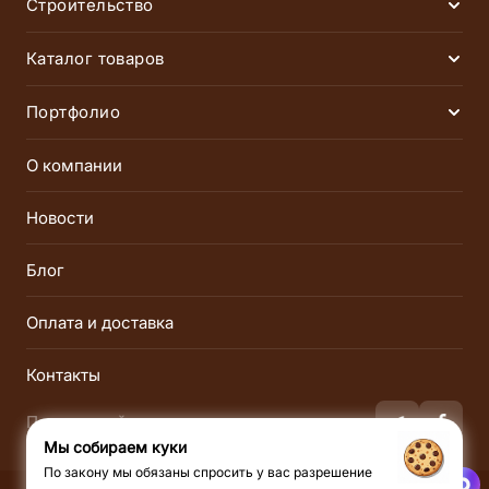
Строительство
Раск
Финские сауны
Инфракрасные сауны
Каталог товаров
Раск
Русские бани
Хаммамы
Электрические печи
Дровяные печи
Портфолио
Раск
Соляные комнаты
SPA-комплексы
Газовые печи
Парогенераторы
Сауны
Бани
О компании
Пульты управления
Инфракрасные сауны
Хаммамы
Соляные
Новости
Пиломатериалы
Облицовка и порталы
Инфракрасные
Блог
Освещение
Двери
Оплата и доставка
Душ впечатлений
Лёдогенераторы
Оборудование для СПА
Аксессуары
Контакты
Подписывайся на нас:
Мы собираем куки
По закону мы обязаны спросить у вас разрешение