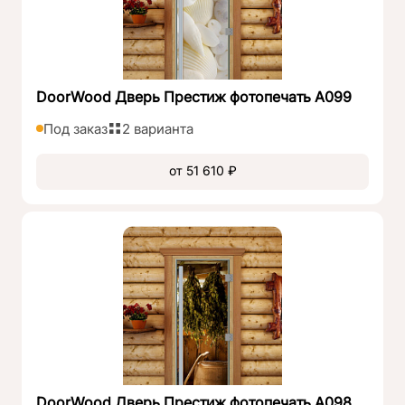
DoorWood Дверь Престиж фотопечать А099
Под заказ
2 варианта
от 51 610 ₽
DoorWood Дверь Престиж фотопечать А098