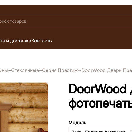
та и доставка
Контакты
ауны
Стеклянные
Серия Престиж
DoorWood Дверь Пре
DoorWood 
фотопечат
Модель
Дверь Престиж фотопечать 