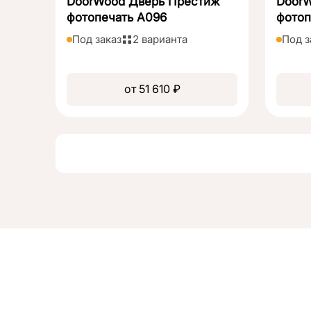
DoorWood Дверь Престиж
Door
фотопечать А096
фотоп
Под заказ
2 варианта
Под з
от 51 610 ₽