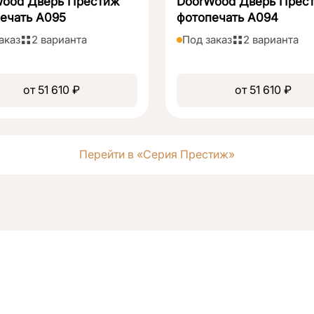
Wood Дверь Престиж
DoorWood Дверь Прес
ечать А095
фотопечать А094
аказ
2 варианта
Под заказ
2 варианта
от 51 610 ₽
от 51 610 ₽
Перейти в «Серия Престиж»