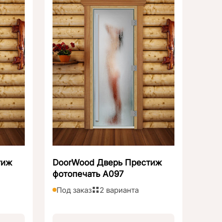
тиж
DoorWood Дверь Престиж
фотопечать А097
Под заказ
2 варианта