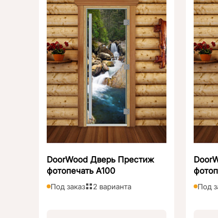
DoorWood Дверь Престиж
Door
фотопечать А100
фотоп
Под заказ
2 варианта
Под з