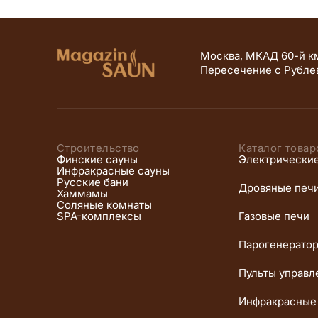
Москва, МКАД 60-й км
Пересечение с Рубле
Строительство
Каталог товар
Финские сауны
Электрически
Инфракрасные сауны
Русские бани
Дровяные печ
Хаммамы
Соляные комнаты
SPA-комплексы
Газовые печи
Парогенерато
Пульты управл
Инфракрасные