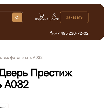
Заказать
Искать
Корзина
Войти
Очистить
+7 495 236-72-02
стиж фотопечать А032
Дверь Престиж
ь А032
А032