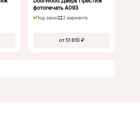
тиж
DoorWood Дверь Престиж
фотопечать А093
Под заказ
2 варианта
от 51 610 ₽