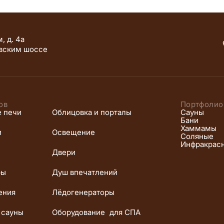
, д. 4а
вским шоссе
ов
Портфолио
е печи
Облицовка и порталы
Сауны
Бани
Хаммамы
и
Освещение
Соляные
Инфракрас
Двери
ры
Душ впечатлений
ения
Лёдогенераторы
 сауны
Оборудование для СПА