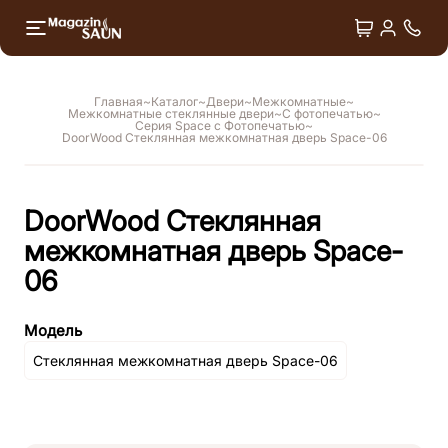
+7 4
Двери
Душ впечатлений
Главная
Каталог
Двери
Межкомнатные
Межкомнатные стеклянные двери
С фотопечатью
Лёдогенераторы
Серия Space с Фотопечатью
DoorWood Стеклянная межкомнатная дверь Space-06
Оборудование для СПА
DoorWood Стеклянная
Аксессуары
межкомнатная дверь Space-
06
Модель
Стеклянная межкомнатная дверь Space-06