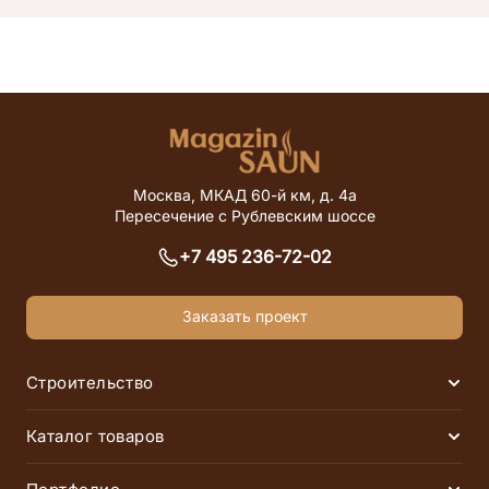
Москва, МКАД 60-й км, д. 4а
Пересечение с Рублевским шоссе
+7 495 236-72-02
Заказать проект
Строительство
Раск
Финские сауны
Инфракрасные сауны
Каталог товаров
Раск
Русские бани
Хаммамы
Электрические печи
Дровяные печи