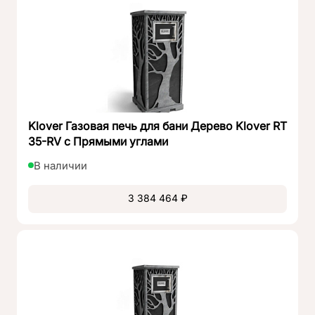
обеспечивает быстрый нагрев парной и
экономичный расход топлива. Среди прочих
достоинств можно выделить простоту эксплуатации
и обслуживания, безопасность и экологичность,
долговечность и надежность, уникальный дизайн.
Особенности печи
Klover Газовая печь для бани Дерево Klover RT
Мощная и эффективная газовая печь. К
35-RV с Прямыми углами
преимуществам данной модели можно отнести:
В наличии
Надежность и долговечность. Топка из
нержавеющей стали обеспечивает устойчивость к
3 384 464 ₽
коррозии и деформации.
Комфортность использования. Удобное и
интуитивно понятное управление продумано до
деталей, а справиться с ним сможет каждый. При
этом система автоматизации обеспечивает
поддержание заданной температуры и режима
работы. Функция «Двойное сгорание»