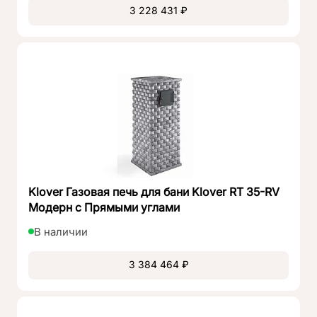
Тоннель раздвижной max:
280 мм
Соглашаюсь на
обработку персональных данных
3 228 431 ₽
Зарегистрироваться
Размеры Ш x Г x В (мм):
560 х 560 х 1420
Отправить заявку
Комплект натурального камня для профиля,
Уже есть аккаунт?
Войти
толщина:
30 мм
Вес печи без комплекта камня для профиля:
245 кг
Вес печи с комплектом камня для профиля:
430 кг
Загрузка банного камня:
140-150 кг
Полная масса печи:
580 кг
Подключение к дымоходу:
С трех сторон: справа,
слева, сверху
Гарантия:
5 лет
Топка, толщина стали, марка 310 S:
5 мм
Klover Газовая печь для бани Klover RT 35-RV
Модерн с Прямыми углами
В наличии
3 384 464 ₽