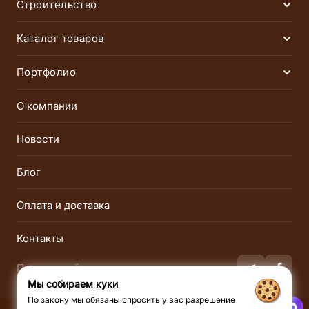
Строительство
Раск
Финские сауны
Инфракрасные сауны
Каталог товаров
Раск
Русские бани
Хаммамы
Электрические печи
Дровяные печи
Портфолио
Раск
Соляные комнаты
SPA-комплексы
Газовые печи
Парогенераторы
Сауны
Бани
О компании
Пульты управления
Инфракрасные сауны
Хаммамы
Соляные
Новости
Пиломатериалы
Облицовка и порталы
Инфракрасные
Блог
Освещение
Двери
Оплата и доставка
Душ впечатлений
Лёдогенераторы
Оборудование для СПА
Аксессуары
Контакты
Подписывайся на нас:
Мы собираем куки
По закону мы обязаны спросить у вас разрешение