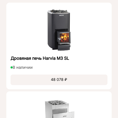
Эффективность горения и расход дров достигаются
благодаря подовому верхнему горению без
колосника, позволяющему одной закладки хватит на
3 часа парения и обеспечивающему чистоту стекла.
Установив
Кассета парогенерирующая+воронка
, вы
получите чистый перегретый пар, образующийся при
испарении с поверхности кассет, нагретых до 600
градусов, и прошедший через камни. При этом
традиционный способ поддачи пара на камни,
Дровяная печь Harvia M3 SL
температура которых близка к 600°C, остается
актуальным.
В наличии
Для создания повышенной влажности на начальных
48 078 ₽
этапах прогрева парной, рекомендуется установить
Пароиспаритель ПиФ
. Эта модель обеспечивает
возможность создания различных режимов парения,
соответствующих традициям русской бани:
температура от 45 до 70°C и влажность от 40 до
80%.