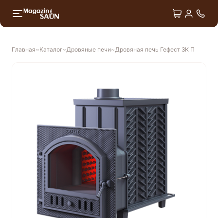
+7 4
Двери
Душ впечатлений
Главная
Каталог
Дровяные печи
Дровяная печь Гефест ЗК П
Лёдогенераторы
Оборудование для СПА
Аксессуары