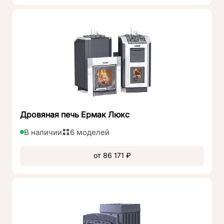
каменкой позволяющие получать мелкодисперсный
пар. Печи «Гефест» полностью изготовлены из
чугуна, который не подвержен коррозии. Известный
факт, чугун является экологически чистым
материалом, не выделяющим вредных веществ в
атмосферу (вспомним чугунную посуду).
Дровяная печь Ермак Люкс
В наличии
6 моделей
от 86 171 ₽