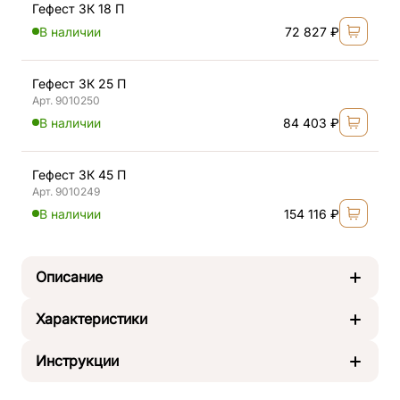
Гефест ЗК 18 П
В наличии
72 827 ₽
Гефест ЗК 25 П
Арт. 9010250
В наличии
84 403 ₽
Гефест ЗК 45 П
Арт. 9010249
В наличии
154 116 ₽
Описание
Характеристики
Гефест ПБ-П-ЗК оснащена панорамным стеклом и
углубленной закрытой каменкой, предназначена под
Инструкции
облицовку из кирпича или талькомагнезита. Все печи
Объем парилки
от 6 до 45 м³
Гефест изготовлены из жаростойкого,
Вместимость камней
20 - 60 кг