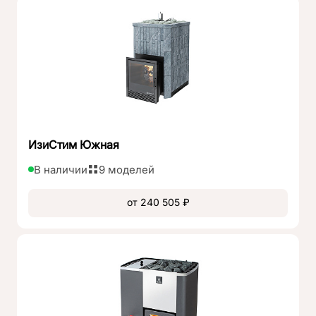
вентиляции ведет к обеднению кислородом воздуха
в парной, плохой тяге или поддымливанию печи.
ИзиСтим Южная
В наличии
9 моделей
от 240 505 ₽
Забыли пароль?
Восстановить
Соглашаюсь на
обработку персональных данных