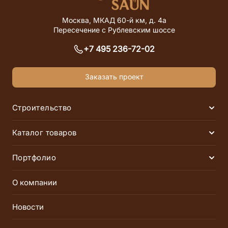
Москва, МКАД 60-й км, д. 4а
Пересечение с Рублевским шоссе
+7 495 236-72-02
Заказать проект
Строительство
Раск
Финские сауны
Инфракрасные сауны
Каталог товаров
Раск
Русские бани
Хаммамы
Электрические печи
Дровяные печи
Портфолио
Раск
Соляные комнаты
SPA-комплексы
Газовые печи
Парогенераторы
Сауны
Бани
О компании
Пульты управления
Инфракрасные сауны
Хаммамы
Соляные
Новости
Пиломатериалы
Облицовка и порталы
Инфракрасные